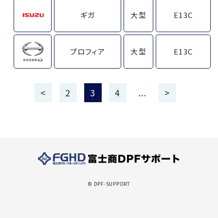
ギガ
大型
E13C
プロフィア
大型
E13C
<
2
3
4
...
>
© DPF-SUPPORT